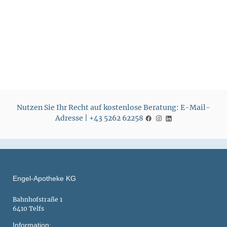
e
e
i
i
s
s
Nutzen Sie Ihr Recht auf kostenlose Beratung: E-Mail-
Adresse | +43 5262 62258
Engel-Apotheke KG
Bahnhofstraße 1
6410 Telfs
Information: