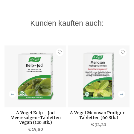
Kunden kauften auch:
A.Vogel Kelp – Jod
A.Vogel Menosan Profigur-
Meeresalgen-Tabletten
Tabletten (60 Stk.)
Vegan (120 Stk.)
P
€ 32,20
P
€ 15,80
r
r