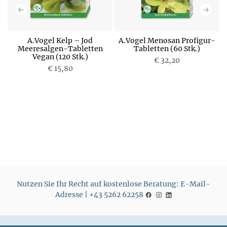
A.Vogel Kelp – Jod
A.Vogel Menosan Profigur-
Meeresalgen-Tabletten
Tabletten (60 Stk.)
Vegan (120 Stk.)
P
€ 32,20
P
€ 15,80
r
r
e
e
i
i
s
s
Nutzen Sie Ihr Recht auf kostenlose Beratung: E-Mail-
Adresse | +43 5262 62258