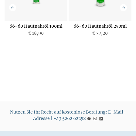
e-
66-60 Hautnähröl 100ml
66-60 Hautnähröl 250ml
€ 18,90
€ 37,20
P
P
r
r
e
e
i
i
s
s
Nutzen Sie Ihr Recht auf kostenlose Beratung: E-Mail-
Adresse | +43 5262 62258