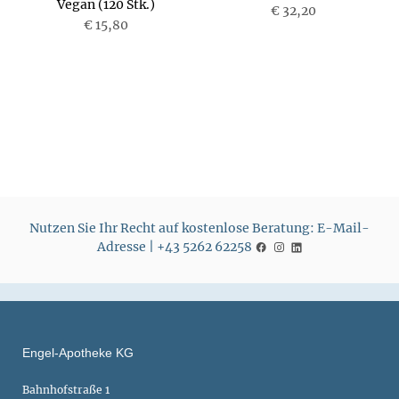
Vegan (120 Stk.)
P
€ 32,20
P
€ 15,80
r
r
e
e
i
i
s
s
Nutzen Sie Ihr Recht auf kostenlose Beratung: E-Mail-
Adresse | +43 5262 62258
Engel-Apotheke KG
Bahnhofstraße 1