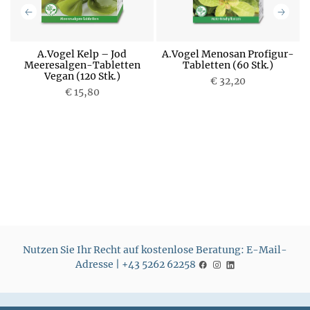
A.Vogel Kelp – Jod
A.Vogel Menosan Profigur-
Meeresalgen-Tabletten
Tabletten (60 Stk.)
Vegan (120 Stk.)
P
€ 32,20
P
€ 15,80
r
r
e
e
i
i
s
s
Nutzen Sie Ihr Recht auf kostenlose Beratung: E-Mail-
Adresse | +43 5262 62258