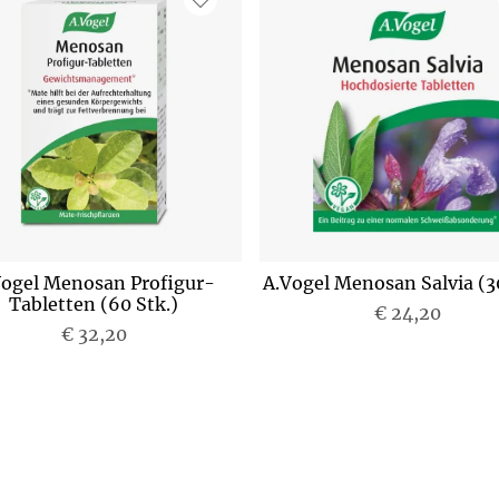
Vogel Menosan Profigur-
A.Vogel Menosan Salvia (30
Tabletten (60 Stk.)
€ 24,20
€ 32,20
P
P
r
r
e
e
i
i
s
s