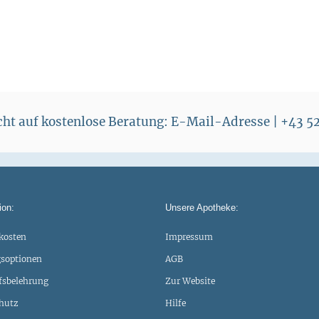
echt auf kostenlose Beratung: E-Mail-Adresse | +43 
ion:
Unsere Apotheke:
kosten
Impressum
soptionen
AGB
fsbelehrung
Zur Website
hutz
Hilfe