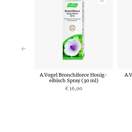
n® lösliche
A.Vogel Bronchiforce Honig-
A.
imlösung (20
eibisch Spray (30 ml)
€ 16,00
P
r
e
i
s