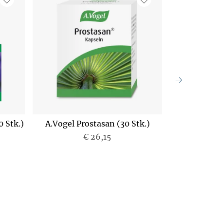
 Stk.)
A.Vogel Prostasan (30 Stk.)
Aboca Neo
Uebersaeu
€ 26,15
Jah
P
r
e
i
s