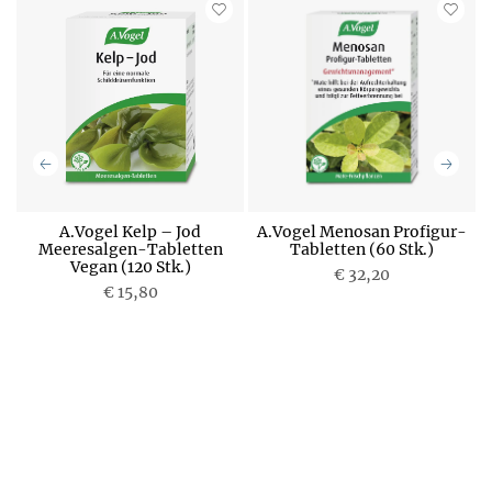
A.Vogel Kelp – Jod
A.Vogel Menosan Profigur-
Meeresalgen-Tabletten
Tabletten (60 Stk.)
Vegan (120 Stk.)
P
€ 32,20
P
€ 15,80
r
r
e
e
i
i
s
s