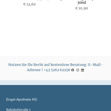
30ml
€ 12,60
P
€ 10,90
P
r
r
e
e
i
i
s
s
Nutzen Sie Ihr Recht auf kostenlose Beratung: E-Mail-
Adresse | +43 5262 62258
Engel-Apotheke KG
Bahnhofstraße 1