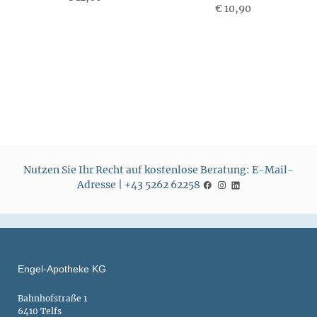
€ 10,90
P
r
r
e
e
i
i
s
s
Nutzen Sie Ihr Recht auf kostenlose Beratung: E-Mail-
Adresse | +43 5262 62258
Engel-Apotheke KG
Bahnhofstraße 1
6410 Telfs