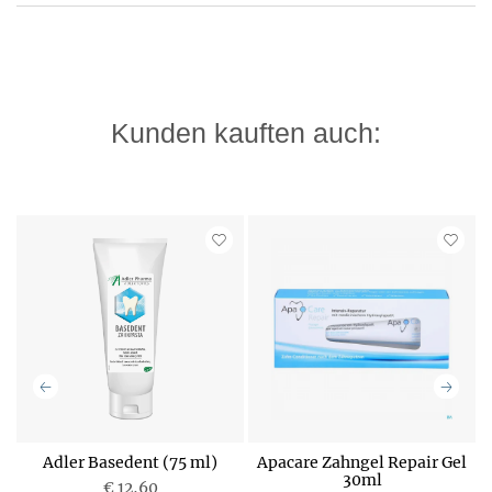
Kunden kauften auch:
5
Adler Basedent (75 ml)
Apacare Zahngel Repair Gel
30ml
€ 12,60
P