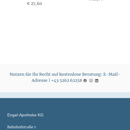
€ 27,60
P
P
r
r
e
e
i
i
s
s
Nutzen Sie Ihr Recht auf kostenlose Beratung: E-Mail-
Adresse | +43 5262 62258
Engel-Apotheke KG
Bahnhofstraße 1