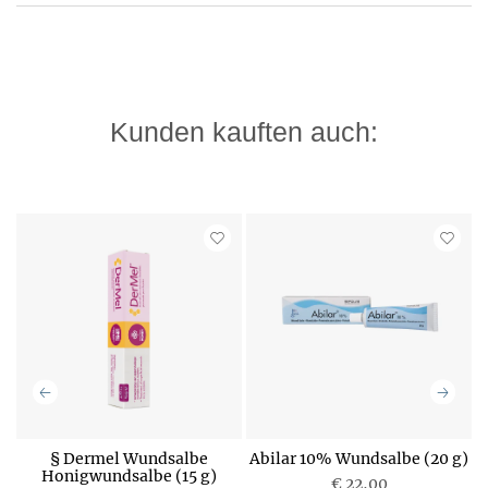
Kunden kauften auch:
a
§ Dermel Wundsalbe
Abilar 10% Wundsalbe (20 g)
Honigwundsalbe (15 g)
€ 22,00