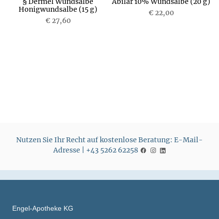
a
§ Dermel Wundsalbe
Abilar 10% Wundsalbe (20 g)
Honigwundsalbe (15 g)
€ 22,00
€ 27,60
P
P
r
r
e
e
i
i
s
s
Nutzen Sie Ihr Recht auf kostenlose Beratung: E-Mail-
Adresse | +43 5262 62258
Engel-Apotheke KG