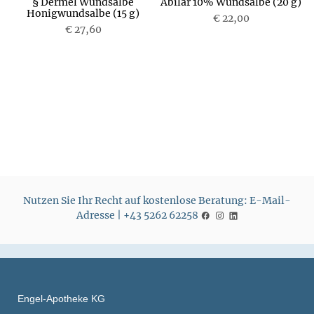
a
§ Dermel Wundsalbe
Abilar 10% Wundsalbe (20 g)
Honigwundsalbe (15 g)
€ 22,00
€ 27,60
P
P
r
r
e
e
i
i
s
s
Nutzen Sie Ihr Recht auf kostenlose Beratung: E-Mail-
Adresse | +43 5262 62258
Engel-Apotheke KG