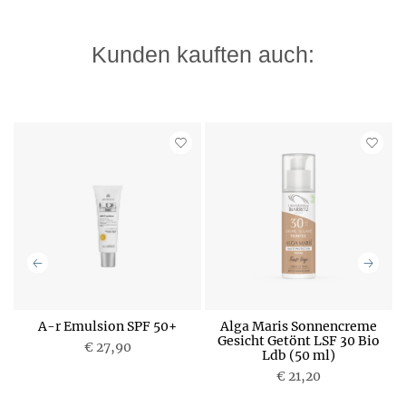
Kunden kauften auch:
A-r Emulsion SPF 50+
Alga Maris Sonnencreme
0
Gesicht Getönt LSF 30 Bio
€ 27,90
Ldb (50 ml)
P
P
€ 21,20
r
r
e
e