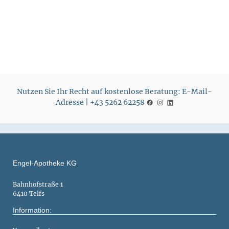
i
i
s
s
Nutzen Sie Ihr Recht auf kostenlose Beratung: E-Mail-
Adresse | +43 5262 62258
Engel-Apotheke KG
Bahnhofstraße 1
6410 Telfs
Information: