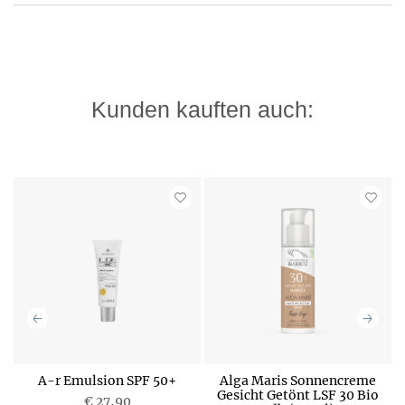
Kunden kauften auch:
A-r Emulsion SPF 50+
Alga Maris Sonnencreme
0
Gesicht Getönt LSF 30 Bio
€ 27,90