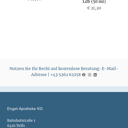
Ldb (50 ml)
P
€ 21,20
P
r
r
e
e
i
i
s
s
Nutzen Sie Ihr Recht auf kostenlose Beratung: E-Mail-
Adresse | +43 5262 62258
Engel-Apotheke KG
Bahnhofstraße 1
6410 Telfs