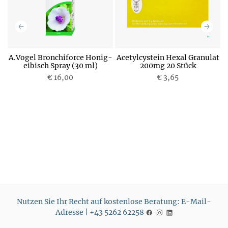
A.Vogel Bronchiforce Honig-
Acetylcystein Hexal Granulat
eibisch Spray (30 ml)
200mg 20 Stück
€ 16,00
P
€ 3,65
P
r
r
e
e
i
i
s
s
Nutzen Sie Ihr Recht auf kostenlose Beratung: E-Mail-
Adresse | +43 5262 62258