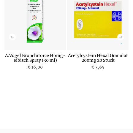
A.Vogel Bronchiforce Honig-
Acetylcystein Hexal Granulat
eibisch Spray (30 ml)
200mg 20 Stück
€ 16,00
P
€ 3,65
P
r
r
e
e
i
i
s
s