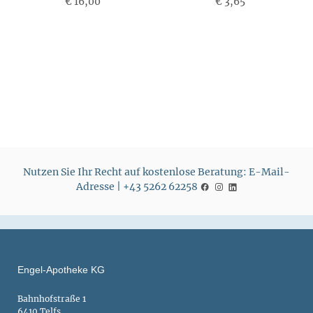
€ 16,00
P
€ 3,65
P
r
r
e
e
i
i
s
s
Nutzen Sie Ihr Recht auf kostenlose Beratung: E-Mail-
Adresse | +43 5262 62258
Engel-Apotheke KG
Bahnhofstraße 1
6410 Telfs