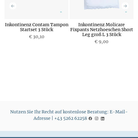
Inkontinenz Contam Tampon
Inkontinenz Molicare
Startset 3 Stück
Fixpants Netzhoeschen Short
F
Leg groß L 3 Stück
€ 30,10
P
€ 9,00
P
r
r
e
e
i
i
s
s
Nutzen Sie Ihr Recht auf kostenlose Beratung: E-Mail-
Adresse | +43 5262 62258