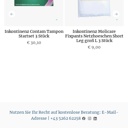
Inkontinenz Contam Tampon
Inkontinenz Molicare
g
Startset 3 Stück
Fixpants Netzhoeschen Short
F
Leg groß L 3 Stück
€ 30,10
P
€ 9,00
P
r
r
e
e
i
i
s
s
Nutzen Sie Ihr Recht auf kostenlose Beratung: E-Mail-
Adresse | +43 5262 62258