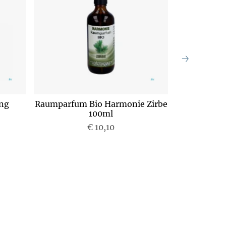
ng
Raumparfum Bio Harmonie Zirbe
Taoasis An
100ml
€ 10,10
P
r
e
i
s