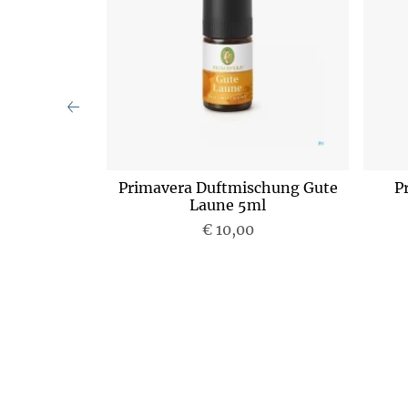
i mit Baldini
Primavera Duftmischung Gute
P
Stk.)
Laune 5ml
€ 10,00
P
r
e
i
s