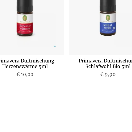
rimavera Duftmischung
Primavera Duftmischu
Herzenswärme 5ml
Schlafwohl Bio 5ml
€ 10,00
P
€ 9,90
P
r
r
e
e
i
i
s
s