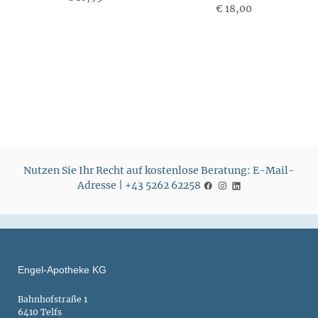
P
€ 18,00
P
r
r
e
e
i
i
s
s
Nutzen Sie Ihr Recht auf kostenlose Beratung: E-Mail-
Adresse | +43 5262 62258
Engel-Apotheke KG
Bahnhofstraße 1
6410 Telfs