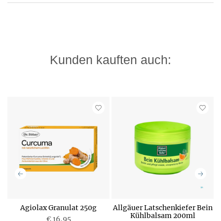
Kunden kauften auch:
Agiolax Granulat 250g
Allgäuer Latschenkiefer Bein
A
Kühlbalsam 200ml
€ 16,95