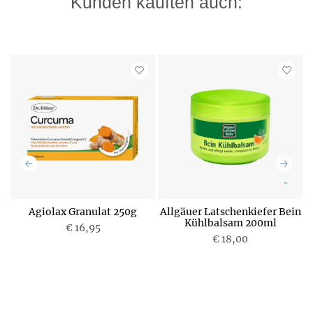
Kunden kauften auch:
Agiolax Granulat 250g
Allgäuer Latschenkiefer Bein
A
Kühlbalsam 200ml
€ 16,95
P
€ 18,00
P
r
r
e
e
i
i
s
s