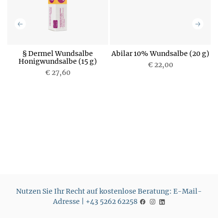
a
§ Dermel Wundsalbe
Abilar 10% Wundsalbe (20 g)
Honigwundsalbe (15 g)
€ 22,00
€ 27,60
P
P
r
r
e
e
i
i
s
s
Nutzen Sie Ihr Recht auf kostenlose Beratung: E-Mail-
Adresse | +43 5262 62258