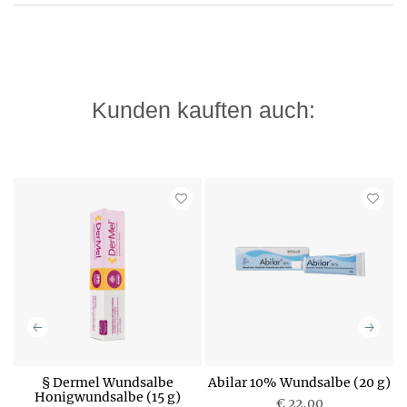
Kunden kauften auch:
§ Dermel Wundsalbe
Abilar 10% Wundsalbe (20 g)
)
Honigwundsalbe (15 g)
€ 22,00