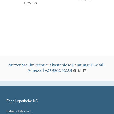
€ 27,60
P
P
r
r
e
e
i
i
s
s
Nutzen Sie Ihr Recht auf kostenlose Beratung: E-Mail-
Adresse | +43 5262 62258
Engel-Apotheke KG
Bahnhofstraße 1