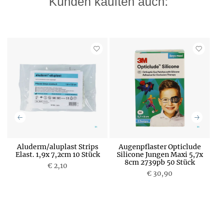
Kunden kauften auch:
Aluderm/aluplast Strips
Augenpflaster Opticlude
)
Elast. 1,9x 7,2cm 10 Stück
Silicone Jungen Maxi 5,7x
8cm 2739pb 50 Stück
€ 2,10
P
P
€ 30,90
r
r
e
e
i
i
s
s