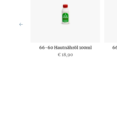
air Gel 30ml
66-60 Hautnähröl 100ml
6
€ 18,90
P
r
e
i
s