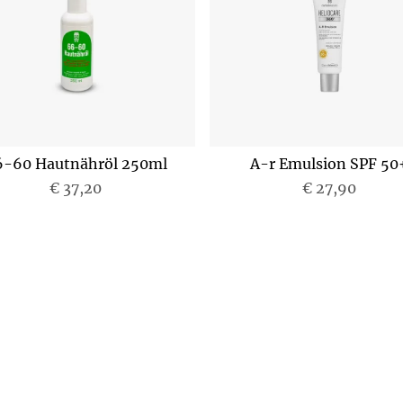
6-60 Hautnähröl 250ml
A-r Emulsion SPF 50
€ 37,20
€ 27,90
P
P
r
r
e
e
i
i
s
s