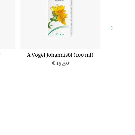
+
A.Vogel Johannisöl (100 ml)
Adler 
€ 15,50
P
r
e
i
s