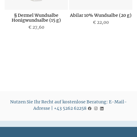
a
§ Dermel Wundsalbe
Abilar 10% Wundsalbe (20 g)
Honigwundsalbe (15 g)
€ 22,00
€ 27,60
P
P
r
r
e
e
i
i
s
s
Nutzen Sie Ihr Recht auf kostenlose Beratung: E-Mail-
Adresse | +43 5262 62258