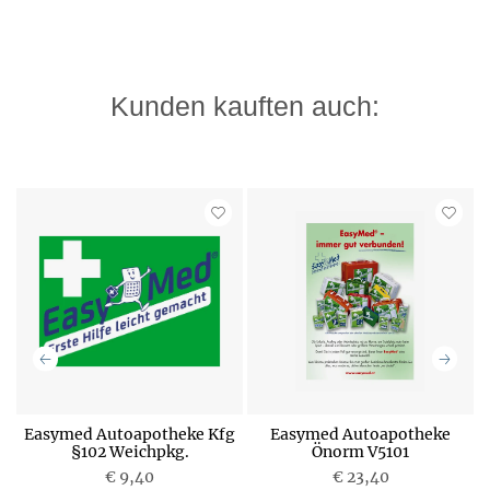
Kunden kauften auch:
nn
Easymed Autoapotheke Kfg
Easymed Autoapotheke
1
§102 Weichpkg.
Önorm V5101
€ 9,40
€ 23,40