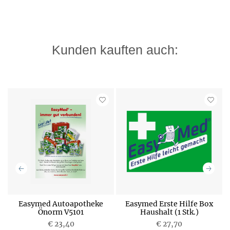
Kunden kauften auch:
nn
Easymed Autoapotheke
Easymed Erste Hilfe Box
1
Önorm V5101
Haushalt (1 Stk.)
€ 23,40
€ 27,70