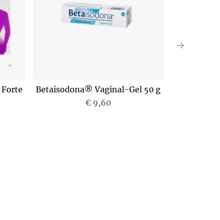
 Forte
Betaisodona® Vaginal-Gel 50 g
Betais
Suppos
€ 9,60
P
r
e
i
s