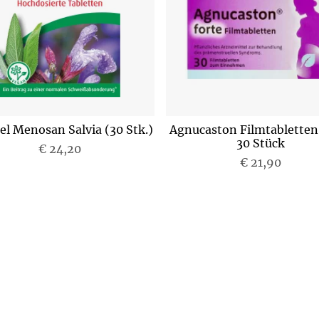
el Menosan Salvia (30 Stk.)
Agnucaston Filmtabletten
30 Stück
€ 24,20
P
€ 21,90
P
r
r
e
e
i
i
s
s