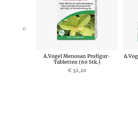
e 300g
A.Vogel Menosan Profigur-
A.Vog
Tabletten (60 Stk.)
€ 32,20
P
r
e
i
s