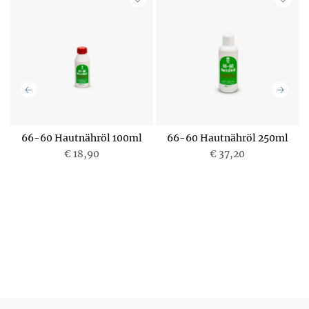
l
66-60 Hautnähröl 100ml
66-60 Hautnähröl 250ml
€ 18,90
€ 37,20
P
P
r
r
e
e
i
i
s
s