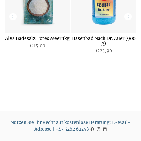
Alva Badesalz Totes Meer 1kg
Basenbad Nach Dr. Auer (900
g)
€ 15,00
P
P
€ 23,90
r
r
e
e
i
i
s
s
Nutzen Sie Ihr Recht auf kostenlose Beratung: E-Mail-
Adresse | +43 5262 62258