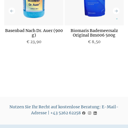
Basenbad Nach Dr. Auer (900
Biomaris Bademeersalz
g)
Original Bm006 500g
€ 23,90
P
€ 8,50
P
r
r
e
e
i
i
s
s
Nutzen Sie Ihr Recht auf kostenlose Beratung: E-Mail-
Adresse | +43 5262 62258