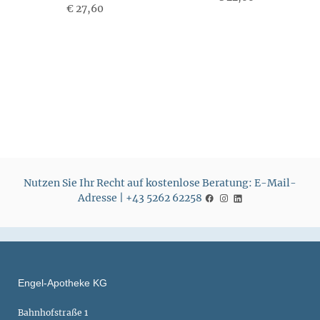
€ 27,60
P
P
r
r
e
e
i
i
s
s
Nutzen Sie Ihr Recht auf kostenlose Beratung: E-Mail-
Adresse | +43 5262 62258
Engel-Apotheke KG
Bahnhofstraße 1