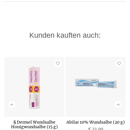
Kunden kauften auch:
a
§ Dermel Wundsalbe
Abilar 10% Wundsalbe (20 g)
Honigwundsalbe (15 g)
€ 22,00