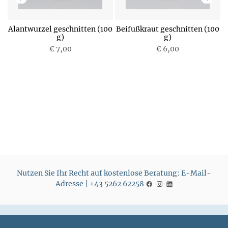
0
Alantwurzel geschnitten (100
Beifußkraut geschnitten (100
B
g)
g)
€ 7,00
P
€ 6,00
P
r
r
e
e
i
i
s
s
Nutzen Sie Ihr Recht auf kostenlose Beratung: E-Mail-
Adresse | +43 5262 62258