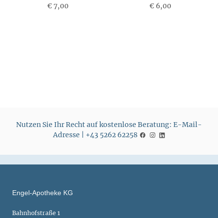
€ 7,00
P
€ 6,00
P
r
r
e
e
i
i
s
s
Nutzen Sie Ihr Recht auf kostenlose Beratung: E-Mail-
Adresse | +43 5262 62258
Engel-Apotheke KG
Bahnhofstraße 1