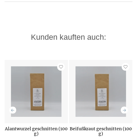
Kunden kauften auch:
0
Alantwurzel geschnitten (100
Beifußkraut geschnitten (100
B
g)
g)