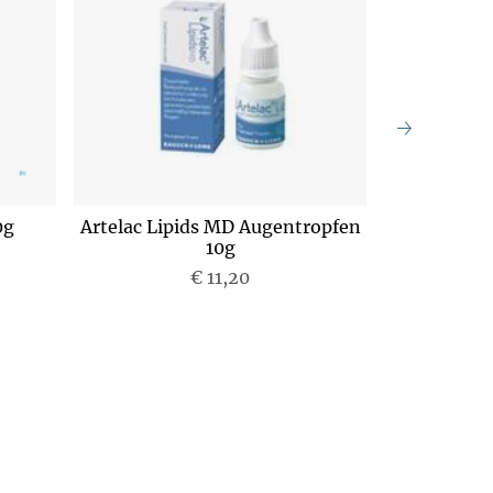
0g
Artelac Lipids MD Augentropfen
Artelac 
10g
€ 11,20
P
r
e
i
s