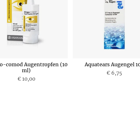
go-comod Augentropfen (10
Aquatears Augengel 1
ml)
€ 6,75
€ 10,00
P
P
r
r
e
e
i
i
s
s