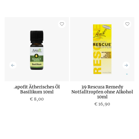
a
.apofit Ätherisches Öl
39 Rescura Remedy
l
Basilikum 10ml
Notfalltropfen ohne Alkohol
P
P
10ml
€ 8,00
r
r
€ 16,90
e
e
i
i
s
s