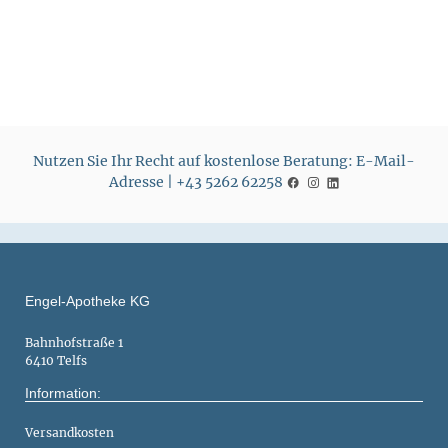
s
s
Nutzen Sie Ihr Recht auf kostenlose Beratung: E-Mail-
Adresse | +43 5262 62258
Engel-Apotheke KG
Bahnhofstraße 1
6410 Telfs
Information:
Versandkosten