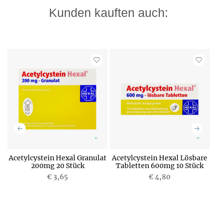
Kunden kauften auch:
Acetylcystein Hexal Granulat
Acetylcystein Hexal Lösbare
200mg 20 Stück
Tabletten 600mg 10 Stück
€ 3,65
P
€ 4,80
P
r
r
e
e
i
i