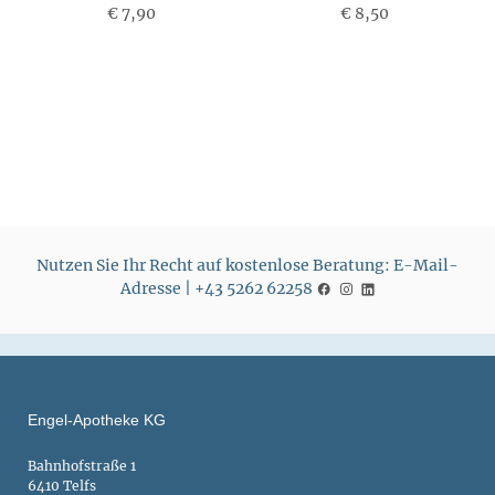
€ 7,90
P
€ 8,50
P
r
r
e
e
i
i
s
s
Nutzen Sie Ihr Recht auf kostenlose Beratung: E-Mail-
Adresse | +43 5262 62258
Engel-Apotheke KG
Bahnhofstraße 1
6410 Telfs