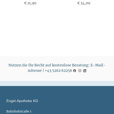
€ 11,90
P
€ 14,00
P
r
r
e
e
i
i
s
s
Nutzen Sie Ihr Recht auf kostenlose Beratung: E-Mail-
Adresse | +43 5262 62258
Engel-Apotheke KG
Bahnhofstraße 1