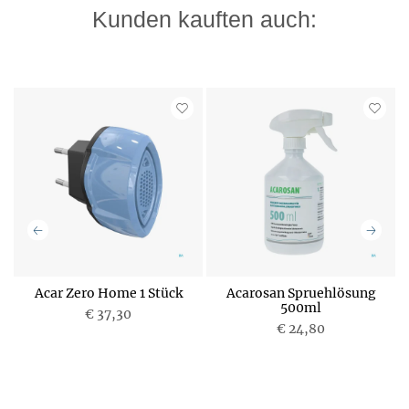
Kunden kauften auch:
Acar Zero Home 1 Stück
Acarosan Spruehlösung
500ml
€ 37,30
P
€ 24,80
r
P
e
r
i
e
s
i