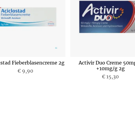
ostad Fieberblasencreme 2g
Activir Duo Creme 50m
+10mg/g 2g
€ 9,90
P
P
€ 15,30
r
r
e
e
i
i
s
s