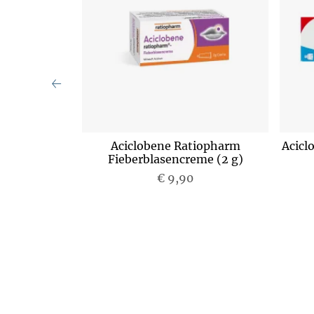
tionslösung
Aciclobene Ratiopharm
Acicl
L
Fieberblasencreme (2 g)
P
€ 9,90
r
e
i
s