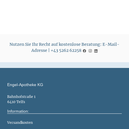
i
i
s
s
Nutzen Sie Ihr Recht auf kostenlose Beratung: E-Mail-
Adresse | +43 5262 62258
Engel-Apotheke KG
Bahnhofstraße 1
6410 Telfs
Information:
Versandkosten