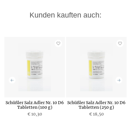
Kunden kauften auch:
6
Schüßler Salz Adler Nr. 10 D6
Schüßler Salz Adler Nr. 10 D6
S
Tabletten (100 g)
Tabletten (250 g)
€ 10,30
P
€ 18,50
P
r
r
e
e