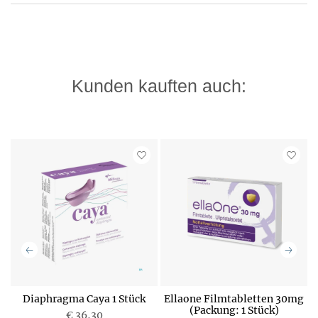
Kunden kauften auch:
Diaphragma Caya 1 Stück
Ellaone Filmtabletten 30mg
E
(Packung: 1 Stück)
€ 36,30