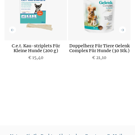
e
C.e.t. Kau-striplets Für
Doppelherz Für Tiere Gelenk
D
Kleine Hunde (200 g)
Complex Für Hunde (30 Stk.)
€ 15,40
P
€ 21,10
g
P
r
r
e
e
i
i
s
s