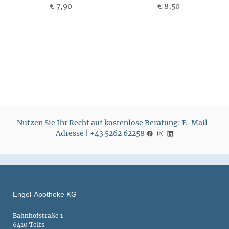
€ 7,90
P
€ 8,50
P
r
r
e
e
i
i
s
s
Nutzen Sie Ihr Recht auf kostenlose Beratung: E-Mail-
Adresse | +43 5262 62258
Engel-Apotheke KG
Bahnhofstraße 1
6410 Telfs