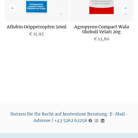
Aflubin Grippetropfen 50ml
Agropyron Compact Wala
n
Globuli Velati 20g
€ 11,95
€ 12,80
P
P
r
r
e
e
i
i
s
s
Nutzen Sie Ihr Recht auf kostenlose Beratung: E-Mail-
Adresse | +43 5262 62258