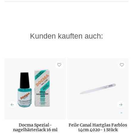
Kunden kauften auch:
Docma Spezial-
Feile Canal Hartglas Farblos
r
nagelhärterlack 16 ml
14cm 4020- 1 Stück
P