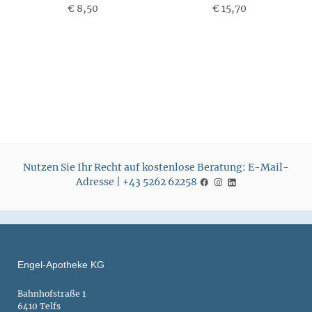
€ 8,50
€ 15,70
P
r
r
e
e
i
i
s
s
Nutzen Sie Ihr Recht auf kostenlose Beratung: E-Mail-
Adresse | +43 5262 62258
Engel-Apotheke KG
Bahnhofstraße 1
6410 Telfs