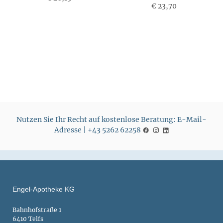
P
€ 23,70
P
r
r
e
e
i
i
s
s
Nutzen Sie Ihr Recht auf kostenlose Beratung: E-Mail-
Adresse | +43 5262 62258
Engel-Apotheke KG
Bahnhofstraße 1
6410 Telfs